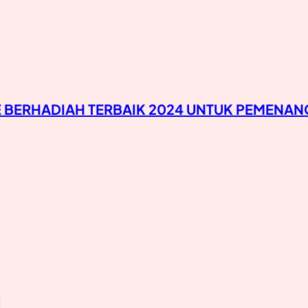
 BERHADIAH TERBAIK 2024 UNTUK PEMENAN
n