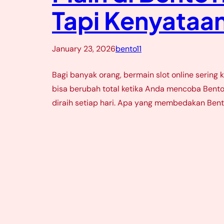
Tapi Kenyataa
January 23, 2026
bento11
Bagi banyak orang, bermain slot online sering
bisa berubah total ketika Anda mencoba Bent
diraih setiap hari. Apa yang membedakan Bento