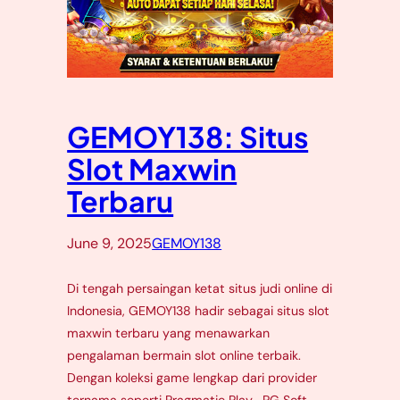
GEMOY138: Situs
Slot Maxwin
Terbaru
June 9, 2025
GEMOY138
Di tengah persaingan ketat situs judi online di
Indonesia, GEMOY138 hadir sebagai situs slot
maxwin terbaru yang menawarkan
pengalaman bermain slot online terbaik.
Dengan koleksi game lengkap dari provider
ternama seperti Pragmatic Play , PG Soft ,