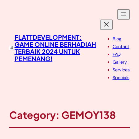
FLATTDEVELOPMENT:
Blog
GAME ONLINE BERHADIAH
Contact
TERBAIK 2024 UNTUK
FAQ
PEMENANG!
Gallery
Services
Specials
Category:
GEMOY138