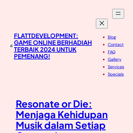
Skip
to
content
FLATTDEVELOPMENT:
Blog
GAME ONLINE BERHADIAH
Contact
TERBAIK 2024 UNTUK
FAQ
PEMENANG!
Gallery
Services
Specials
Resonate or Die:
Menjaga Kehidupan
Musik dalam Setiap