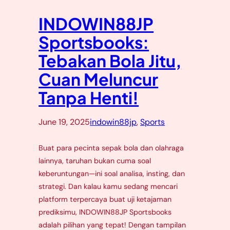
INDOWIN88JP
Sportsbooks:
Tebakan Bola Jitu,
Cuan Meluncur
Tanpa Henti!
June 19, 2025
indowin88jp
, 
Sports
Buat para pecinta sepak bola dan olahraga
lainnya, taruhan bukan cuma soal
keberuntungan—ini soal analisa, insting, dan
strategi. Dan kalau kamu sedang mencari
platform terpercaya buat uji ketajaman
prediksimu, INDOWIN88JP Sportsbooks
adalah pilihan yang tepat! Dengan tampilan