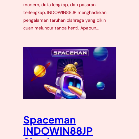
modern, data lengkap, dan pasaran
terlengkap, INDOWIN88JP menghadirkan
pengalaman taruhan olahraga yang bikin
cuan meluncur tanpa henti. Apapun…
Spaceman
INDOWIN88JP