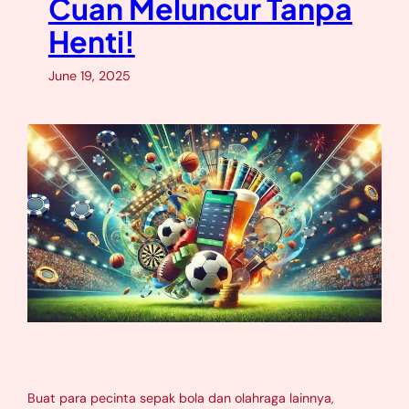
Cuan Meluncur Tanpa
Henti!
June 19, 2025
Buat para pecinta sepak bola dan olahraga lainnya,