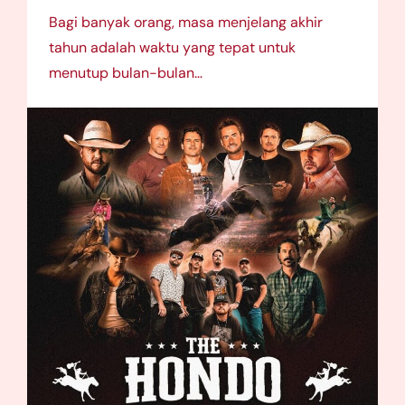
Bagi banyak orang, masa menjelang akhir
tahun adalah waktu yang tepat untuk
menutup bulan-bulan…