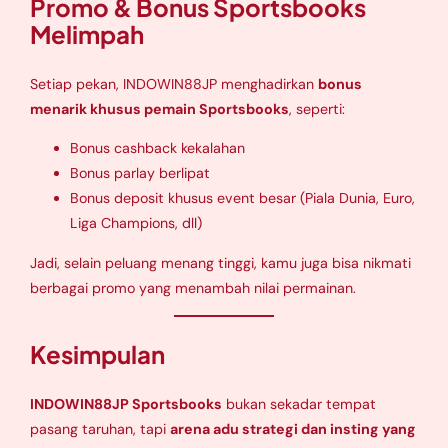
Promo & Bonus Sportsbooks
Melimpah
Setiap pekan, INDOWIN88JP menghadirkan
bonus
menarik khusus pemain Sportsbooks
, seperti:
Bonus cashback kekalahan
Bonus parlay berlipat
Bonus deposit khusus event besar (Piala Dunia, Euro,
Liga Champions, dll)
Jadi, selain peluang menang tinggi, kamu juga bisa nikmati
berbagai promo yang menambah nilai permainan.
Kesimpulan
INDOWIN88JP Sportsbooks
bukan sekadar tempat
pasang taruhan, tapi
arena adu strategi dan insting yang