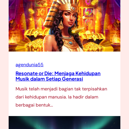
agendunia55
Resonate or Die: Menjaga Kehidupan
Musik dalam Setiap Generasi
Musik telah menjadi bagian tak terpisahkan
dari kehidupan manusia. Ia hadir dalam
berbagai bentuk…