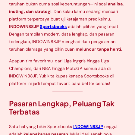
taruhan bukan cuma soal keberuntungan—ini soal
analisa,
insting, dan strategi
. Dan kalau kamu sedang mencari
platform terpercaya buat uji ketajaman prediksimu,
INDOWIN88JP
Sportsbooks
adalah pilihan yang tepat!
Dengan tampilan modern, data lengkap, dan pasaran
terlengkap, INDOWIN88JP menghadirkan pengalaman
taruhan olahraga yang bikin cuan
meluncur tanpa henti
.
Apapun tim favoritmu, dari Liga Inggris hingga Liga
Champions, dari NBA hingga MotoGP, semua ada di
INDOWIN88JP. Yuk kita kupas kenapa Sportsbooks di
platform ini jadi tempat favorit para bettor cerdas!
Pasaran Lengkap, Peluang Tak
Terbatas
Satu hal yang bikin Sportsbooks
INDOWIN88JP
unggul
adalah
kelengkapan pasaran
. Mulai dari sepak bola,