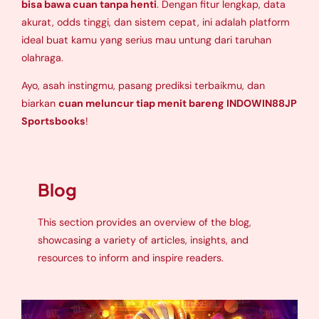
bisa bawa cuan tanpa henti
. Dengan fitur lengkap, data
akurat, odds tinggi, dan sistem cepat, ini adalah platform
ideal buat kamu yang serius mau untung dari taruhan
olahraga.
Ayo, asah instingmu, pasang prediksi terbaikmu, dan
biarkan
cuan meluncur tiap menit bareng INDOWIN88JP
Sportsbooks
!
Blog
This section provides an overview of the blog,
showcasing a variety of articles, insights, and
resources to inform and inspire readers.