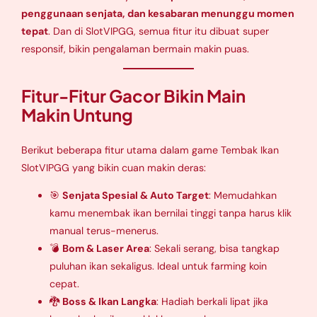
penggunaan senjata, dan kesabaran menunggu momen
tepat
. Dan di SlotVIPGG, semua fitur itu dibuat super
responsif, bikin pengalaman bermain makin puas.
Fitur-Fitur Gacor Bikin Main
Makin Untung
Berikut beberapa fitur utama dalam game Tembak Ikan
SlotVIPGG yang bikin cuan makin deras:
🎯
Senjata Spesial & Auto Target
: Memudahkan
kamu menembak ikan bernilai tinggi tanpa harus klik
manual terus-menerus.
💣
Bom & Laser Area
: Sekali serang, bisa tangkap
puluhan ikan sekaligus. Ideal untuk farming koin
cepat.
🐉
Boss & Ikan Langka
: Hadiah berkali lipat jika