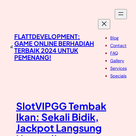
Skip
to
content
FLATTDEVELOPMENT:
Blog
GAME ONLINE BERHADIAH
Contact
TERBAIK 2024 UNTUK
FAQ
PEMENANG!
Gallery
Services
Specials
SlotVIPGG Tembak
Ikan: Sekali Bidik,
Jackpot Langsung