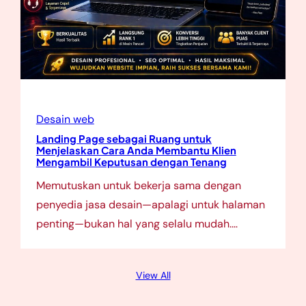
Desain web
Landing Page sebagai Ruang untuk
Menjelaskan Cara Anda Membantu Klien
Mengambil Keputusan dengan Tenang
Memutuskan untuk bekerja sama dengan
penyedia jasa desain—apalagi untuk halaman
penting—bukan hal yang selalu mudah.…
View All