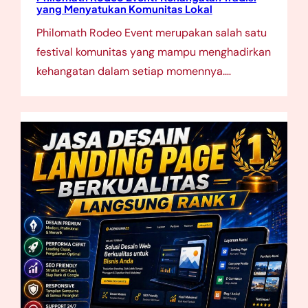
yang Menyatukan Komunitas Lokal
Philomath Rodeo Event merupakan salah satu
festival komunitas yang mampu menghadirkan
kehangatan dalam setiap momennya.…