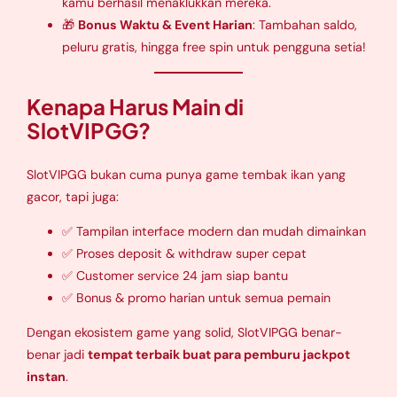
kamu berhasil menaklukkan mereka.
🎁
Bonus Waktu & Event Harian
: Tambahan saldo,
peluru gratis, hingga free spin untuk pengguna setia!
Kenapa Harus Main di
SlotVIPGG?
SlotVIPGG bukan cuma punya game tembak ikan yang
gacor, tapi juga:
✅ Tampilan interface modern dan mudah dimainkan
✅ Proses deposit & withdraw super cepat
✅ Customer service 24 jam siap bantu
✅ Bonus & promo harian untuk semua pemain
Dengan ekosistem game yang solid, SlotVIPGG benar-
benar jadi
tempat terbaik buat para pemburu jackpot
instan
.